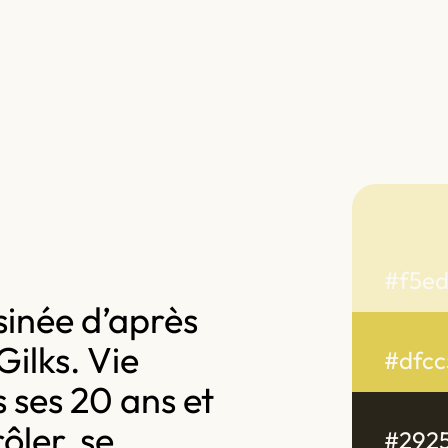
#f5e
sinée d’après
Gilks. Vie
#dfcc
s ses 20 ans et
ôler, se
#292