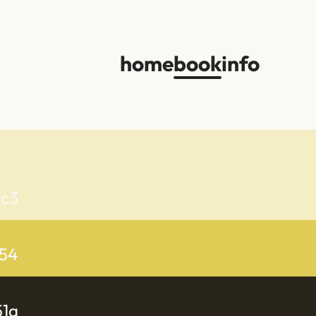
home
book
info
dc3
54
51a