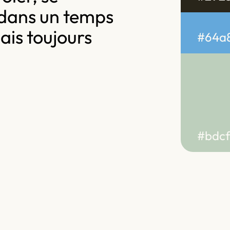
 dans un temps
mais toujours
#64a
#bdc