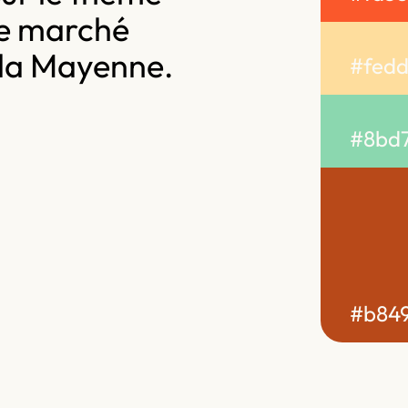
e marché
e la Mayenne.
#fed
#8bd
#b84