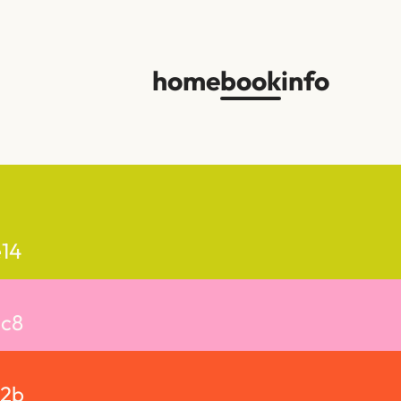
home
book
info
14
3c8
82b