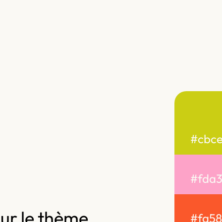
#cbce
#fda
 sur le thème
#fa5